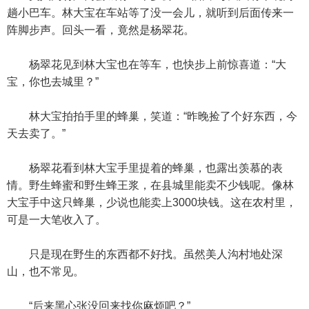
趟小巴车。林大宝在车站等了没一会儿，就听到后面传来一
阵脚步声。回头一看，竟然是杨翠花。
杨翠花见到林大宝也在等车，也快步上前惊喜道：“大
宝，你也去城里？”
林大宝拍拍手里的蜂巢，笑道：“昨晚捡了个好东西，今
天去卖了。”
杨翠花看到林大宝手里提着的蜂巢，也露出羡慕的表
情。野生蜂蜜和野生蜂王浆，在县城里能卖不少钱呢。像林
大宝手中这只蜂巢，少说也能卖上3000块钱。这在农村里，
可是一大笔收入了。
只是现在野生的东西都不好找。虽然美人沟村地处深
山，也不常见。
“后来黑心张没回来找你麻烦吧？”