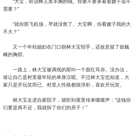
“大宝，听说蜂王浆丰胸的哦。你要不要来看看嫂子需不
需要？”
“就你那飞机场，早就没救了。大宝啊，你看嫂子我的大
不大？”
又一个年轻媳妇在门口朝林大宝招手，还故意挺了挺巍
峨的胸部。
一路上，林大宝被调戏的那叫一个面红耳赤。没办法，
谁让自己是村里最年轻的单身汉呢。不过林大宝也知道，大
家只是开玩笑而已。村里人性格都很淳朴，喜欢开玩笑。
林大宝走进自家院子，就听到屋里传来嚷嚷声：“这钱你
们要是再不还，我就拆了你们的房子！”