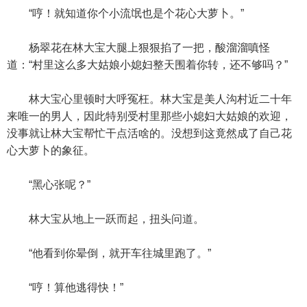
“哼！就知道你个小流氓也是个花心大萝卜。”
杨翠花在林大宝大腿上狠狠掐了一把，酸溜溜嗔怪
道：“村里这么多大姑娘小媳妇整天围着你转，还不够吗？”
林大宝心里顿时大呼冤枉。林大宝是美人沟村近二十年
来唯一的男人，因此特别受村里那些小媳妇大姑娘的欢迎，
没事就让林大宝帮忙干点活啥的。没想到这竟然成了自己花
心大萝卜的象征。
“黑心张呢？”
林大宝从地上一跃而起，扭头问道。
“他看到你晕倒，就开车往城里跑了。”
“哼！算他逃得快！”