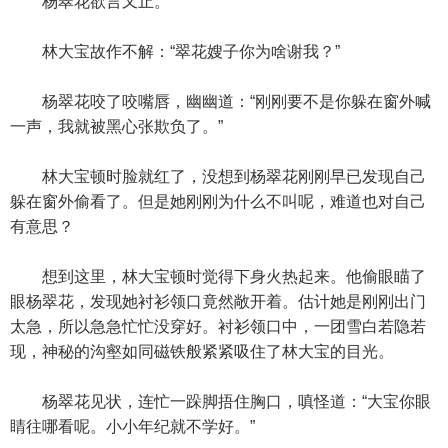
杨翠花欲言又止。
林大宝故作不解：“翠花嫂子你为啥谢我？”
杨翠花咬了咬嘴唇，幽幽道：“刚刚要不是你躲在窗外喊
一声，我就被黑心张欺负了。”
林大宝顿时脸就红了，没想到杨翠花刚刚早已发现自己
躲在窗外偷看了。但是她刚刚为什么不叫呢，难道也对自己
有意思？
想到这里，林大宝顿时觉得下身火热起来。他偷眼瞄了
眼杨翠花，发现她衬衫领口竟然敞开着。估计她是刚刚出门
太急，所以急急忙忙没穿好。衬衫领口中，一团雪白若隐若
现，神秘的沟壑如同磁铁般紧紧吸住了林大宝的目光。
杨翠花见状，连忙一跺脚捂住胸口，嗔怪道：“大宝你眼
睛往哪看呢。小小年纪就不学好。”