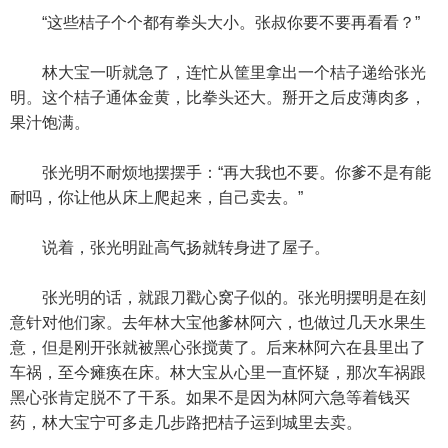
“这些桔子个个都有拳头大小。张叔你要不要再看看？”
林大宝一听就急了，连忙从筐里拿出一个桔子递给张光
明。这个桔子通体金黄，比拳头还大。掰开之后皮薄肉多，
果汁饱满。
张光明不耐烦地摆摆手：“再大我也不要。你爹不是有能
耐吗，你让他从床上爬起来，自己卖去。”
说着，张光明趾高气扬就转身进了屋子。
张光明的话，就跟刀戳心窝子似的。张光明摆明是在刻
意针对他们家。去年林大宝他爹林阿六，也做过几天水果生
意，但是刚开张就被黑心张搅黄了。后来林阿六在县里出了
车祸，至今瘫痪在床。林大宝从心里一直怀疑，那次车祸跟
黑心张肯定脱不了干系。如果不是因为林阿六急等着钱买
药，林大宝宁可多走几步路把桔子运到城里去卖。