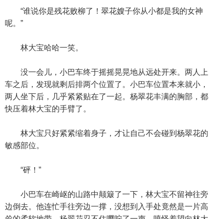
“谁说你是残花败柳了！翠花嫂子你从小都是我的女神
呢。”
林大宝哈哈一笑。
没一会儿，小巴车终于摇摇晃晃地从远处开来。两人上
车之后，发现就剩后排两个位置了。小巴车位置本来就小，
两人坐下后，几乎紧紧贴在了一起。杨翠花丰满的胸部，都
快压着林大宝的手臂了。
林大宝只好紧紧缩着身子，才让自己不会碰到杨翠花的
敏感部位。
“砰！”
小巴车在崎岖的山路中颠簸了一下，林大宝不留神往旁
边倒去。他连忙手往旁边一撑，没想到入手处竟然是一片高
耸的柔软地带。杨翠花忍不住嘤咛了一声，嗔怪着望向林大