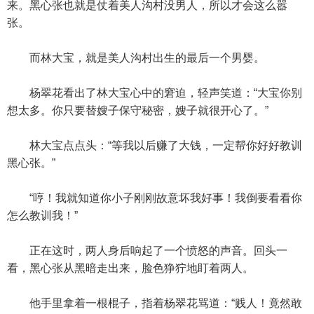
来。黑心张也就是仗着美人沟村没男人，所以才会这么嚣
张。
而林大宝，就是美人沟村出生的最后一个男婴。
杨翠花看出了林大宝心中的窘迫，轻声笑道：“大宝你别
想太多。你只要替嫂子保守秘密，嫂子就很开心了。”
林大宝点点头：“等我以后赚了大钱，一定帮你好好教训
黑心张。”
“哼！我就知道你小子刚刚故意坏我好事！我倒要看看你
怎么教训我！”
正在这时，两人身后响起了一个愤怒的声音。回头一
看，黑心张从黑暗走出来，脸色狰狞地盯着两人。
他手里拿着一根棍子，指着杨翠花骂道：“贱人！竟然敢