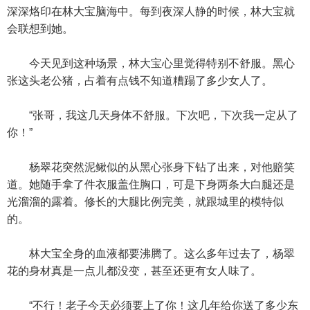
深深烙印在林大宝脑海中。每到夜深人静的时候，林大宝就
会联想到她。
今天见到这种场景，林大宝心里觉得特别不舒服。黑心
张这头老公猪，占着有点钱不知道糟蹋了多少女人了。
“张哥，我这几天身体不舒服。下次吧，下次我一定从了
你！”
杨翠花突然泥鳅似的从黑心张身下钻了出来，对他赔笑
道。她随手拿了件衣服盖住胸口，可是下身两条大白腿还是
光溜溜的露着。修长的大腿比例完美，就跟城里的模特似
的。
林大宝全身的血液都要沸腾了。这么多年过去了，杨翠
花的身材真是一点儿都没变，甚至还更有女人味了。
“不行！老子今天必须要上了你！这几年给你送了多少东