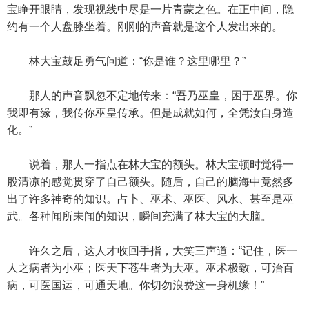
宝睁开眼睛，发现视线中尽是一片青蒙之色。在正中间，隐
约有一个人盘膝坐着。刚刚的声音就是这个人发出来的。
林大宝鼓足勇气问道：“你是谁？这里哪里？”
那人的声音飘忽不定地传来：“吾乃巫皇，困于巫界。你
我即有缘，我传你巫皇传承。但是成就如何，全凭汝自身造
化。”
说着，那人一指点在林大宝的额头。林大宝顿时觉得一
股清凉的感觉贯穿了自己额头。随后，自己的脑海中竟然多
出了许多神奇的知识。占卜、巫术、巫医、风水、甚至是巫
武。各种闻所未闻的知识，瞬间充满了林大宝的大脑。
许久之后，这人才收回手指，大笑三声道：“记住，医一
人之病者为小巫；医天下苍生者为大巫。巫术极致，可治百
病，可医国运，可通天地。你切勿浪费这一身机缘！”