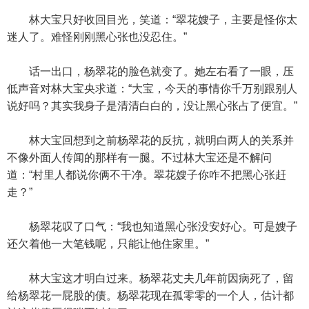
林大宝只好收回目光，笑道：“翠花嫂子，主要是怪你太
迷人了。难怪刚刚黑心张也没忍住。”
话一出口，杨翠花的脸色就变了。她左右看了一眼，压
低声音对林大宝央求道：“大宝，今天的事情你千万别跟别人
说好吗？其实我身子是清清白白的，没让黑心张占了便宜。”
林大宝回想到之前杨翠花的反抗，就明白两人的关系并
不像外面人传闻的那样有一腿。不过林大宝还是不解问
道：“村里人都说你俩不干净。翠花嫂子你咋不把黑心张赶
走？”
杨翠花叹了口气：“我也知道黑心张没安好心。可是嫂子
还欠着他一大笔钱呢，只能让他住家里。”
林大宝这才明白过来。杨翠花丈夫几年前因病死了，留
给杨翠花一屁股的债。杨翠花现在孤零零的一个人，估计都