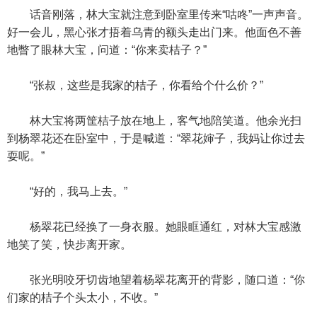
话音刚落，林大宝就注意到卧室里传来“咕咚”一声声音。
好一会儿，黑心张才捂着乌青的额头走出门来。他面色不善
地瞥了眼林大宝，问道：“你来卖桔子？”
“张叔，这些是我家的桔子，你看给个什么价？”
林大宝将两筐桔子放在地上，客气地陪笑道。他余光扫
到杨翠花还在卧室中，于是喊道：“翠花婶子，我妈让你过去
耍呢。”
“好的，我马上去。”
杨翠花已经换了一身衣服。她眼眶通红，对林大宝感激
地笑了笑，快步离开家。
张光明咬牙切齿地望着杨翠花离开的背影，随口道：“你
们家的桔子个头太小，不收。”