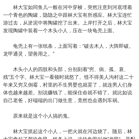
林大宝如同鱼儿一般在河中穿梭，突然注意到河底埋着
一个青色的陶罐，隐隐之中跟林大宝有所感应。林大宝连忙
游过去，从淤泥中将陶罐挖了出来。上岸打开之后，林大宝
发现陶罐中装着一个木头小人，压在一块龟壳上面。
龟壳上有一张纸条，上面写着：“破去木人，大阵即破。
龙甲通灵，望善用之。”
木头小人的四肢和头部，分别刻着“穷、病、孤、衰、
残“五个字。林大宝一看顿时就怒了。怪不得美人沟村这二十
年来又穷又倒霉，村里的不生男婴也就罢了，就连男人们身
体也越来越差。别说赚钱了，能保住命就不错了。就比如说
自己老爸，好端端的出门做生意，竟然也会遇到车祸。
原来就是这个小人搞的鬼。
林大宝抓起这个小人，一把火就在河边烧了。随后，林