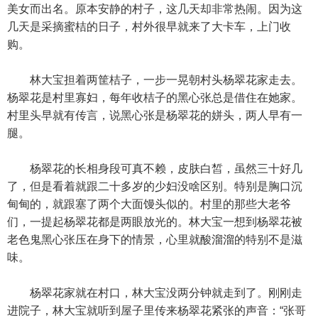
美女而出名。原本安静的村子，这几天却非常热闹。因为这
几天是采摘蜜桔的日子，村外很早就来了大卡车，上门收
购。
林大宝担着两筐桔子，一步一晃朝村头杨翠花家走去。
杨翠花是村里寡妇，每年收桔子的黑心张总是借住在她家。
村里头早就有传言，说黑心张是杨翠花的姘头，两人早有一
腿。
杨翠花的长相身段可真不赖，皮肤白皙，虽然三十好几
了，但是看着就跟二十多岁的少妇没啥区别。特别是胸口沉
甸甸的，就跟塞了两个大面馒头似的。村里的那些大老爷
们，一提起杨翠花都是两眼放光的。林大宝一想到杨翠花被
老色鬼黑心张压在身下的情景，心里就酸溜溜的特别不是滋
味。
杨翠花家就在村口，林大宝没两分钟就走到了。刚刚走
进院子，林大宝就听到屋子里传来杨翠花紧张的声音：“张哥