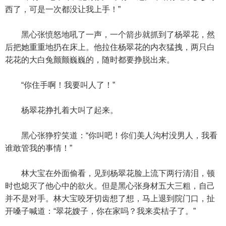
西了，可是一次都没让我上手！”
黑心张愤怒地吼了一声，一个箭步就抓到了杨翠花，然
后把她重重地扔在床上。他拉住杨翠花的内衣猛拽，两只白
花花的大白兔颤颤巍巍的，随时都要挣脱出来。
“你住手啊！我要叫人了！”
杨翠花挣扎着大叫了起来。
黑心张狰狞笑道：“你叫吧！你们美人沟村没男人，我看
谁敢管我的事情！”
林大宝在外面偷看，见到杨翠花脸上流下两行清泪，顿
时也熄灭了他心中的欲火。但是黑心张身材五大三粗，自己
并不是对手。林大宝咬牙切齿想了想，马上退到院门口，扯
开嗓子喊道：“翠花嫂子，你在家吗？我来卖桔子了。”