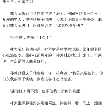
第三章：小试牛刀
林大宝听到声音连忙冲进了房间。房间里站着一个三十
多岁的男人，瘦得跟猴子似的，大晚上还戴着一副墨镜。他
见到林大宝进门，略微惊讶道：“你竟然没受伤？”
“孙善财，你来干什么！”
林大宝盯着他问道。孙善财是村里的混混，常年跟着黑
心张混饭吃。黑心张前脚刚跑，孙善财就找上门来了。不用
说，肯定是两人商量好的。
孙善财眼珠子咕噜噜一转，得意道：“我是来要债的。你
们欠我的两千块钱，到底准备什么时候还。”
“还你妹！再不滚，信不信我打断你的狗腿！”
林大宝操起墙角的扁担骂道。孙善财一看，马上一溜烟