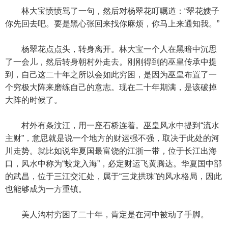
林大宝愤愤骂了一句，然后对杨翠花叮嘱道：“翠花嫂子
你先回去吧。要是黑心张回来找你麻烦，你马上来通知我。”
杨翠花点点头，转身离开。林大宝一个人在黑暗中沉思
了一会儿，然后转身朝村外走去。刚刚得到的巫皇传承中提
到，自己这二十年之所以会如此穷困，是因为巫皇布置了一
个穷极大阵来磨练自己的意志。现在二十年期满，是该破掉
大阵的时候了。
村外有条汶江，用一座石桥连着。巫皇风水中提到“流水
主财”，意思就是说一个地方的财运强不强，取决于此处的河
川走势。就比如说华夏国最富饶的江浙一带，位于长江出海
口，风水中称为“蛟龙入海”，必定财运飞黄腾达。华夏国中部
的武昌，位于三江交汇处，属于“三龙拱珠”的风水格局，因此
也能够成为一方重镇。
美人沟村穷困了二十年，肯定是在河中被动了手脚。