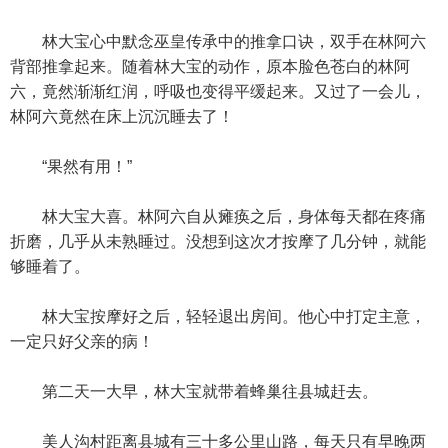
林大宝心中默念巫皇传承中的推拿口诀，双手在林阿六
背部推拿起来。随着林大宝的动作，原本脸色苍白的林阿
六，竟然渐渐红润，呼吸也变得平缓起来。又过了一会儿，
林阿六竟然在床上沉沉睡去了！
“果然有用！”
林大宝大喜。林阿六自从瘫痪之后，身体每天都在疼痛
折磨，几乎从未熟睡过。没想到这次才按摩了几分钟，就能
够睡着了。
林大宝按摩好之后，轻轻退出房间。他心中打定主意，
一定只好父亲的病！
第二天一大早，林大宝就带着蜂巢往县城赶去。
美人沟村距离县城有三十多公里山路，每天只有早晚两