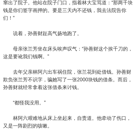
窜出了院子。他站在院子门口，指着林大宝骂道：“那两千块
钱是你们签字画押的。要是三天内不还钱，我去法院告你
们！”
说着，孙善财趾高气扬地跑了。
母亲张兰芳坐在床头唉声叹气：“孙善财这个挨千刀的，
这是要讹我们钱啊。”
去年父亲林阿六出车祸住院，张兰花到处借钱。孙善财
欺负张兰芳不识字，骗她写了一张2000块钱的借条。而后，
孙善财就经常拿着这张借条来讨钱。
“都怪我没用。”
林阿六艰难地从床上坐起来，自责道。他牵动了伤口，
又是一阵剧烈的咳嗽。