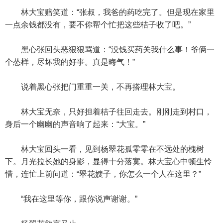
林大宝赔笑道：“张叔，我爸的药吃完了。但是现在家里
一点余钱都没有，要不你帮个忙把这些桔子收了吧。”
黑心张回头恶狠狠骂道：“没钱买药关我什么事！爷俩一
个怂样，尽坏我的好事。真是晦气！”
说着黑心张把门重重一关，不再搭理林大宝。
林大宝无奈，只好担着桔子往回走去。刚刚走到村口，
身后一个幽幽的声音响了起来：“大宝。”
林大宝回头一看，见到杨翠花孤零零在不远处的槐树
下。月光拉长她的身影，显得十分落寞。林大宝心中顿生怜
惜，连忙上前问道：“翠花嫂子，你怎么一个人在这里？”
“我在这里等你，跟你说声谢谢。”