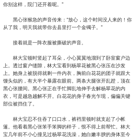
你别这样，院门还开着呢。”
黑心张猴急的声音传来：“放心，这个时间没人来的！你
从了我，明天我就带你去县里打一个金镯子。”
接着就是一阵衣服被撕破的声音。
林大宝顿时竖起了耳朵，小心翼翼地溜到了卧室窗户边
上。透过窗户缝隙，林大宝看到杨翠花被黑心张压在沙发
上。她身上被脱得就剩一件内衣，胸前白花花的团子就跟大
馒头似的，有大半个暴露在眼前。两条大腿张开乱蹬，顶在
黑心张腰间。黑心张正在手忙脚乱地伸手去解杨翠花的内
衣，可是越急越解不开。白花花的身子春光乍现，偏偏关键
部位被挡住了。
林大宝忍不住吞了口口水，裤裆里顿时就支起了小帐
篷。他看着黑心张笨手笨脚的样子，恨不得上前帮忙。林大
宝几年前不小心撞见过杨翠花洗澡，她白嫩丰腴的身体至今