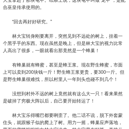
大宝拿起了那块龟甲。纸条上说，这块龟甲叫做”龙甲“，是配
合巫皇传承使用的。
“回去再好好研究。”
林大宝转身刚要离开，突然见到不远处的树上，挂着一
个黑乎乎的东西。现在虽然是晚上，但是林大宝的视力比常
人高出了很多，一眼就看出那竟然是一个蜂巢！
有蜂巢就有蜂蜜，甚至是蜂王浆。现在野生蜂蜜，市面
上可以卖到200块钱一斤！野生蜂王浆更贵，要300一斤。但
是野生蜂巢很难找，所以村里人一年到头也碰不到几个！
没想到村外不远的树上竟然就有这么大一只！看来果然
是破掉了穷极大阵以后，自己要开始转运了！
林大宝乐得嘴巴都要咧歪了。他二话不说，脱下外套蒙
住头，就跟猴子似的爬上了树。用力一摇，蜂巢应声落地，