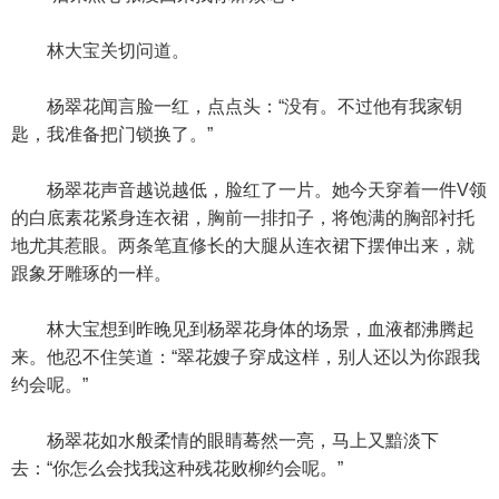
林大宝关切问道。
杨翠花闻言脸一红，点点头：“没有。不过他有我家钥
匙，我准备把门锁换了。”
杨翠花声音越说越低，脸红了一片。她今天穿着一件V领
的白底素花紧身连衣裙，胸前一排扣子，将饱满的胸部衬托
地尤其惹眼。两条笔直修长的大腿从连衣裙下摆伸出来，就
跟象牙雕琢的一样。
林大宝想到昨晚见到杨翠花身体的场景，血液都沸腾起
来。他忍不住笑道：“翠花嫂子穿成这样，别人还以为你跟我
约会呢。”
杨翠花如水般柔情的眼睛蓦然一亮，马上又黯淡下
去：“你怎么会找我这种残花败柳约会呢。”