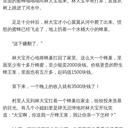
里面的蜜蜂嗡嗡嗡向林大宝追来。林大宝早有打算，直接从
树上跳进了河水中。
足足十分钟后，林大宝才小心翼翼从河中爬了出来。愤
怒的蜜蜂已经飞走了，地上扔着一个水桶大小的蜂巢。
“这下赚翻了。”
林大宝开心地将蜂巢扛回了家里。这么大一个蜂巢，里
面至少有十多斤蜂蜜，至少能卖2000块钱。价格更贵的野生
蜂王浆，里面也有五斤多，起码值1500块钱。
算下来，一个晚上的收入就有3500块钱了！
村里人见到林大宝扛着一个蜂巢往家走，纷纷投来羡慕
的目光。有几个小媳妇更是肆无忌惮地对林大宝开玩笑
道：“大宝啊，你送我一斤蜂王浆，我让你亲一下怎样？”