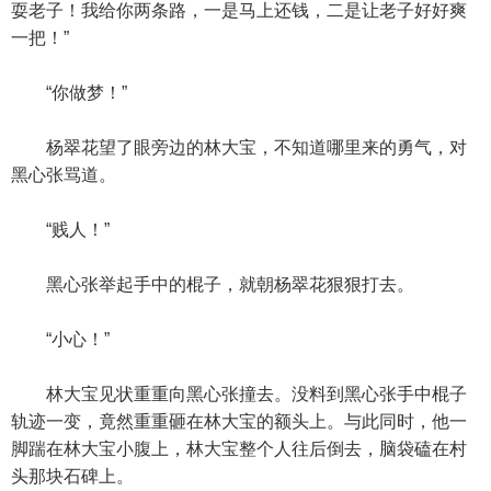
耍老子！我给你两条路，一是马上还钱，二是让老子好好爽
一把！”
“你做梦！”
杨翠花望了眼旁边的林大宝，不知道哪里来的勇气，对
黑心张骂道。
“贱人！”
黑心张举起手中的棍子，就朝杨翠花狠狠打去。
“小心！”
林大宝见状重重向黑心张撞去。没料到黑心张手中棍子
轨迹一变，竟然重重砸在林大宝的额头上。与此同时，他一
脚踹在林大宝小腹上，林大宝整个人往后倒去，脑袋磕在村
头那块石碑上。