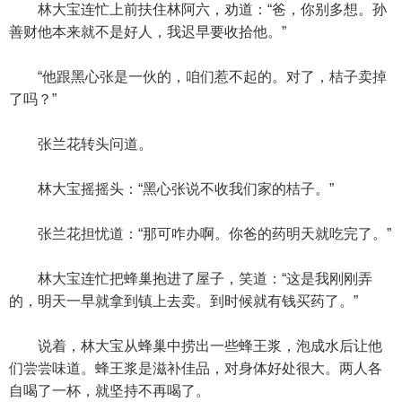
林大宝连忙上前扶住林阿六，劝道：“爸，你别多想。孙
善财他本来就不是好人，我迟早要收拾他。”
“他跟黑心张是一伙的，咱们惹不起的。对了，桔子卖掉
了吗？”
张兰花转头问道。
林大宝摇摇头：“黑心张说不收我们家的桔子。”
张兰花担忧道：“那可咋办啊。你爸的药明天就吃完了。”
林大宝连忙把蜂巢抱进了屋子，笑道：“这是我刚刚弄
的，明天一早就拿到镇上去卖。到时候就有钱买药了。”
说着，林大宝从蜂巢中捞出一些蜂王浆，泡成水后让他
们尝尝味道。蜂王浆是滋补佳品，对身体好处很大。两人各
自喝了一杯，就坚持不再喝了。